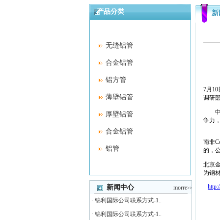
产品分类
新
无缝铝管
合金铝管
铝方管
7月
薄壁铝管
调研
中国
厚壁铝管
争力
合金铝管
南非C
铝管
的，公
北京
为钢
http
新闻中心
morre
>>
·
锦利国际公司联系方式-1..
·
锦利国际公司联系方式-1..