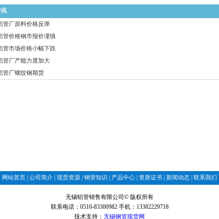
资讯
铝管厂原料价格反弹
铝管价格钢市报价谨慎
铝管市场价格小幅下跌
铝管厂产能力度加大
铝管厂螺纹钢期货
网站首页
|
公司简介
|
现货资源
|
钢管知识
|
产品中心
|
资质证书
|
新闻动态
|
联系我们
无锡铝管销售有限公司
©
版权所有
联系电话：0510-83300982 手机：13382229718
技术支持：
无锡钢管现货网