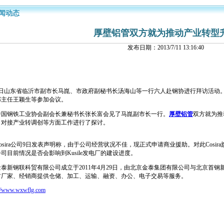
闻动态
厚壁铝管双方就为推动产业转型
发布日期：2013/7/11 13:16:40
10日山东省临沂市副市长马崑、市政府副秘书长汤海山等一行六人赴钢协进行拜访活动
部主任王颖生等参加会议。
钢铁工业协会副会长兼秘书长张长富会见了马崑副市长一行。
厚壁铝管
双方就为推
，对接产业转调创等方面工作进行了探讨。
osira公司9日发表声明称，由于公司经营状况不佳，现正式申请商业援助。对此Cosira旗
司目前情况是否会影响到Kusile发电厂的建设进度。
金泰新钢联科贸有限公司成立于2011年4月29日，由北京金泰集团有限公司与北京首
材厂家、经销商提供仓储、加工、运输、融资、办公、电子交易等服务。
://www.wxwflg.com