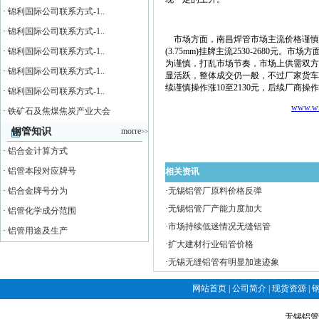
·
锦利国际公司联系方式-1..
·
锦利国际公司联系方式-1..
市场方面，南昌焊管市场主流价格谨慎跟
·
锦利国际公司联系方式-1..
(3.75mm)挂牌主流2530-268
为谨慎，打乱市场节奏，市场上供需双方
·
锦利国际公司联系方式-1..
显活跃，整体成交仍一般，不过厂家货车
续谨慎操作涨10至2130元，后续厂商
·
锦利国际公司联系方式-1..
www.wx
·
铁矿石及焦煤焦炭产业大会
钢管知识
morre
>>
·
铝合金计算方式
·
铝管本段对应牌号
相关资讯
·
铝合金牌号分为
·
无锡铝管厂原料价格反弹
·
无锡铝管厂产能力度加大
·
铝管化学成分范围
·
市场持续低迷情况无缝铝管
·
铝管用途及生产
·
扩大建材行业铝管价格
·
无锡无缝铝管有明显加速迹象
网站首页
|
公司简介
|
现货资源
|
无锡铝管