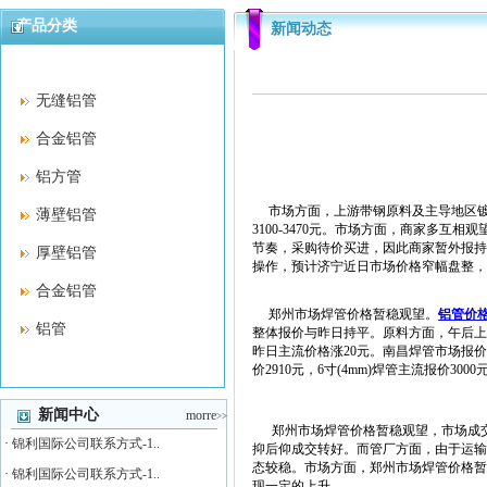
产品分类
新闻动态
无缝铝管
合金铝管
铝方管
市场方面，上游带钢原料及主导地区镀锌管
薄壁铝管
3100-3470元。市场方面，商家多
节奏，采购待价买进，因此商家暂外报持
厚壁铝管
操作，预计济宁近日市场价格窄幅盘整，
合金铝管
郑州市场焊管价格暂稳观望。
铝管价
铝管
整体报价与昨日持平。原料方面，午后上游方
昨日主流价格涨20元。南昌焊管市场报价涨30
价2910元，6寸(4mm)焊管主流报价3000
新闻中心
morre
>>
郑州市场焊管价格暂稳观望，市场成交
·
锦利国际公司联系方式-1..
抑后仰成交转好。而管厂方面，由于运输
态较稳。市场方面，郑州市场焊管价格暂
·
锦利国际公司联系方式-1..
现一定的上升。